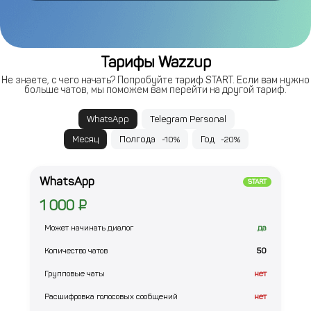
Тарифы Wazzup
Не знаете, с чего начать? Попробуйте тариф START. Если вам нужно
больше чатов, мы поможем вам перейти на другой тариф.
WhatsApp
Telegram Personal
Месяц
Полгода
Год
-10%
-20%
WhatsApp
START
1 000 ₽
Может начинать диалог
да
Количество чатов
50
Групповые чаты
нет
Расшифровка голосовых сообщений
нет