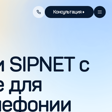
Консультация
 SIPNET с
е для
лефонии