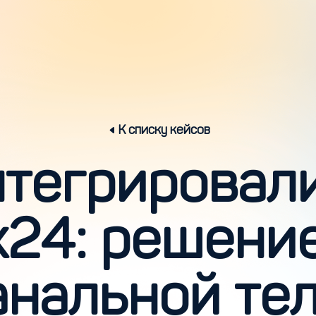
К списку кейсов
нтегрировали
ix24: решени
анальной те