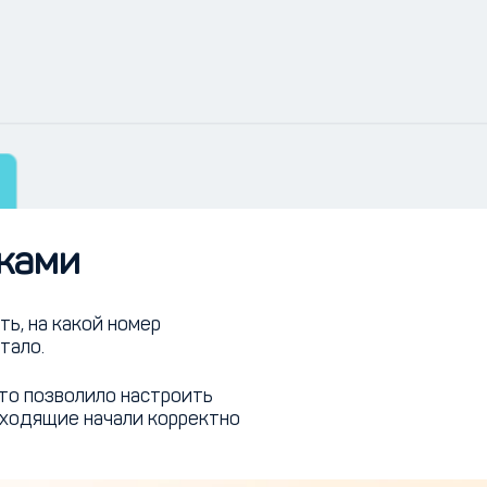
ками
ь, на какой номер
тало.
то позволило настроить
входящие начали корректно